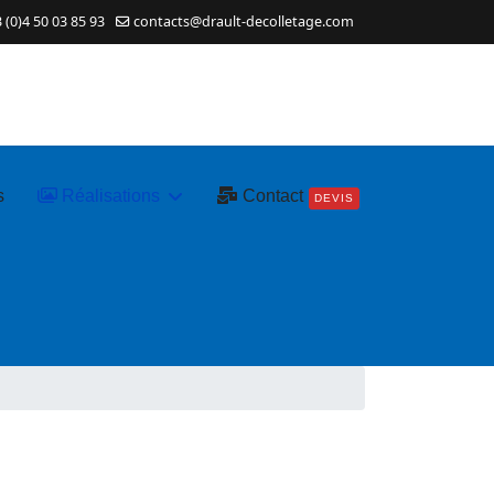
 (0)4 50 03 85 93
contacts@drault-decolletage.com
s
Réalisations
Contact
DEVIS