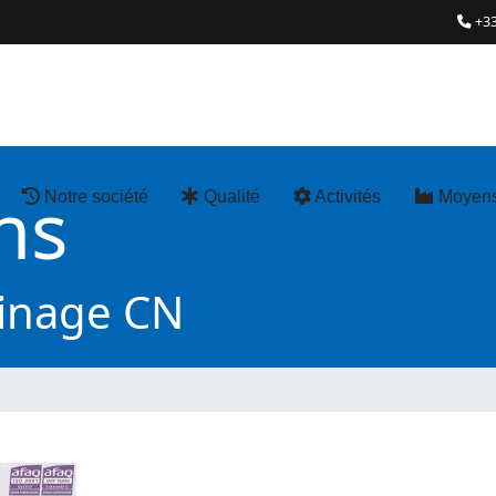
+33
ns
Notre société
Qualité
Activités
Moyen
sinage CN